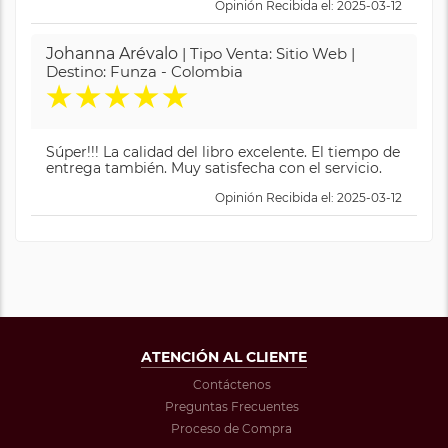
Opinión Recibida el: 2025-03-12
Johanna Arévalo
| Tipo Venta: Sitio Web |
Destino: Funza - Colombia
★
★
★
★
★
Súper!!! La calidad del libro excelente. El tiempo de
entrega también. Muy satisfecha con el servicio.
Opinión Recibida el: 2025-03-12
ATENCIÓN AL CLIENTE
Contáctenos
Preguntas Frecuentes
Proceso de Compra