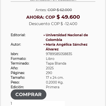
Antes:
COP
$ 62.000
$ 49.600
AHORA:
COP
Descuento
COP $ -12.400
Editorial:
Universidad Nacional de
Colombia
Autor:
María Angélica Sánchez
Álvarez
Isbn:
9789585058835
Formato:
Libro
Terminado:
Tapa Blanda
Año:
2025
Páginas:
290
Tamaño:
17 x 24 cm.
Peso:
0.2000 Kg.
Edición:
Primera