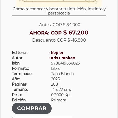
Cómo reconocer y honrar tu intuición, instinto y
perspicacia
Antes:
COP
$ 84.000
$ 67.200
AHORA:
COP
Descuento
COP $ -16.800
Editorial:
Kepler
Autor:
Kris Franken
Isbn:
9788419656025
Formato:
Libro
Terminado:
Tapa Blanda
Año:
2025
Páginas:
288
Tamaño:
14 x 22 cm.
Peso:
0.2000 Kg.
Edición:
Primera