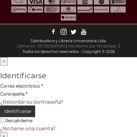
Distribuidora y Librería Universitaria Ltda.
Llámanos: +57 3125347050
|
Escríbenos por WhatsApp:
Todos los derechos reservados - Copyright © 2026
×
Identificarse
Correo electrónico
*
Contraseña
*
¿Recordar su contraseña?
Identificarse
Recuérdeme
¿No tiene una cuenta?
×