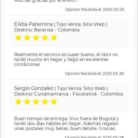
Muchas gracias por el envió!!!
Opinión Recibida el: 2025-03-29
Elidia Paternina
| Tipo Venta: Sitio Web |
Destino: Baranoa - Colombia
★
★
★
★
★
Realmente el servicio es super bueno, el libro no
tardó mucho en llegar y llegó en excelentes
condiciones
Opinión Recibida el: 2025-03-28
Sergio Gonzalez
| Tipo Venta: Sitio Web |
Destino: Cundinamarca - Facatativá - Colombia
★
★
★
★
★
Buen tiempo de entrega. Vivo fuera de Bogotá y
tardó dos días hábiles en llegar. Además regalan
unas postales muy bellas, buen detalle. Gracias.
Opinión Recibida el: 2025-03-28