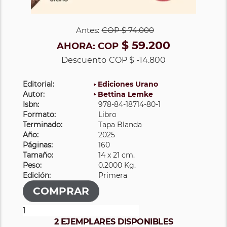
Antes:
COP
$ 74.000
$ 59.200
AHORA:
COP
Descuento
COP $ -14.800
Editorial:
Ediciones Urano
Autor:
Bettina Lemke
Isbn:
978-84-18714-80-1
Formato:
Libro
Terminado:
Tapa Blanda
Año:
2025
Páginas:
160
Tamaño:
14 x 21 cm.
Peso:
0.2000 Kg.
Edición:
Primera
2 EJEMPLARES DISPONIBLES