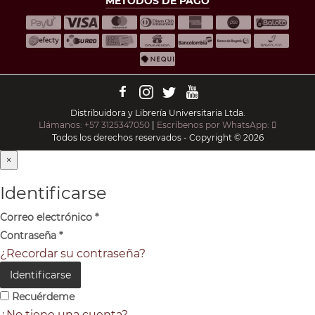
MÉTODOS DE PAGO
Distribuidora y Librería Universitaria Ltda.
Llámanos: +57 3125347050
|
Escríbenos por WhatsApp:
Todos los derechos reservados - Copyright © 2026
×
Identificarse
Correo electrónico
*
Contraseña
*
¿Recordar su contraseña?
Identificarse
Recuérdeme
¿No tiene una cuenta?