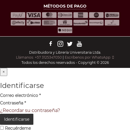
MÉTODOS DE PAGO
Distribuidora y Librería Universitaria Ltda.
Llámanos: +57 3125347050
|
Escríbenos por WhatsApp:
Todos los derechos reservados - Copyright © 2026
×
Identificarse
Correo electrónico
*
Contraseña
*
¿Recordar su contraseña?
Identificarse
Recuérdeme