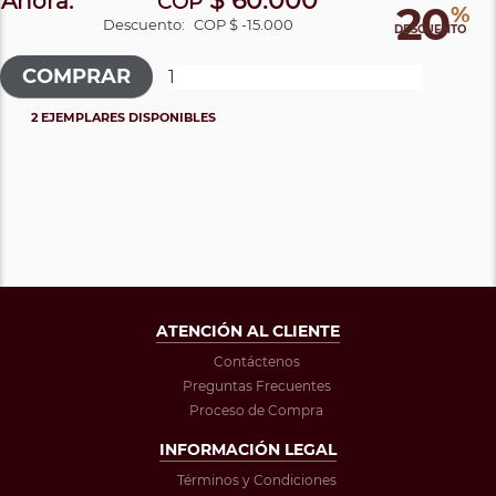
$ 60.000
Ahora:
COP
20
%
Descuento:
COP $ -15.000
DESCUENTO
2 EJEMPLARES DISPONIBLES
ATENCIÓN AL CLIENTE
Contáctenos
Preguntas Frecuentes
Proceso de Compra
INFORMACIÓN LEGAL
Términos y Condiciones