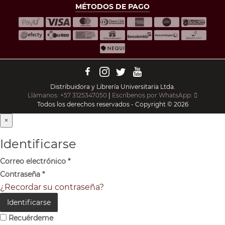
MÉTODOS DE PAGO
Distribuidora y Librería Universitaria Ltda.
Llámanos: +57 3125347050
|
Escríbenos por WhatsApp:
Todos los derechos reservados - Copyright © 2026
×
Identificarse
Correo electrónico
*
Contraseña
*
¿Recordar su contraseña?
Identificarse
Recuérdeme