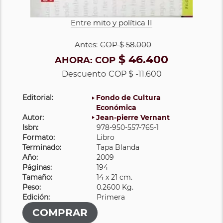
Entre mito y política II
Antes:
COP
$ 58.000
$ 46.400
AHORA:
COP
Descuento
COP $ -11.600
Editorial:
Fondo de Cultura
Económica
Autor:
Jean-pierre Vernant
Isbn:
978-950-557-765-1
Formato:
Libro
Terminado:
Tapa Blanda
Año:
2009
Páginas:
194
Tamaño:
14 x 21 cm.
Peso:
0.2600 Kg.
Edición:
Primera