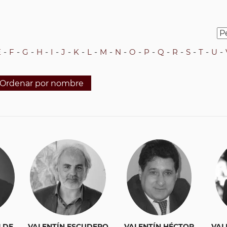
E
F
G
H
I
J
K
L
M
N
O
P
Q
R
S
T
U
Ordenar por nombre
LDE
VALENTÍN ESCUDERO
VALENTÍN HÉCTOR
VAL