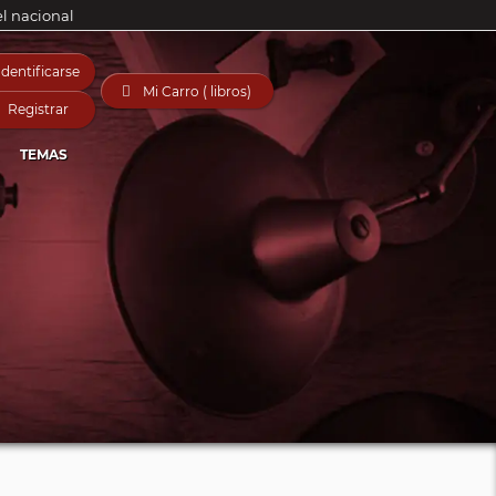
el nacional
Identificarse

Mi Carro ( libros)
Registrar
TEMAS