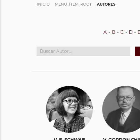
INICIO
MENU_ITEM_ROOT
AUTORES
A
B
C
D
V. E. SCHWAB
V. GORDON CHI