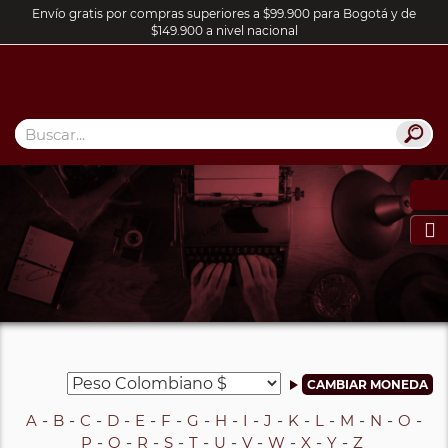
Envío gratis por compras superiores a $99.900 para Bogotá y de
$149.900 a nivel nacional

A
B
C
D
E
F
G
H
I
J
K
L
M
N
O
P
Q
R
S
T
U
V
W
X
Y
Z