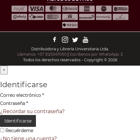
Distribuidora y Librería Universitaria Ltda.
Llámanos: +57 3125347050
|
Escríbenos por WhatsApp:
Todos los derechos reservados - Copyright © 2026
×
Identificarse
Correo electrónico
*
Contraseña
*
¿Recordar su contraseña?
Identificarse
Recuérdeme
¿No tiene una cuenta?