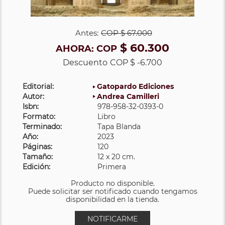
Antes:
COP
$ 67.000
$ 60.300
AHORA:
COP
Descuento
COP $ -6.700
Editorial:
Gatopardo Ediciones
Autor:
Andrea Camilleri
Isbn:
978-958-32-0393-0
Formato:
Libro
Terminado:
Tapa Blanda
Año:
2023
Páginas:
120
Tamaño:
12 x 20 cm.
Edición:
Primera
Producto no disponible.
Puede solicitar ser notificado cuando tengamos
disponibilidad en la tienda.
NOTIFICARME