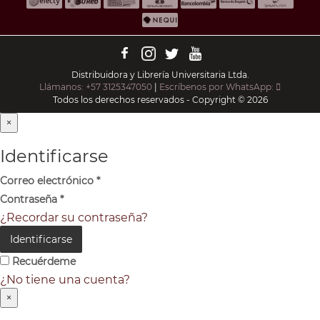
Distribuidora y Librería Universitaria Ltda.
Llámanos: +57 3125347050
|
Escríbenos por WhatsApp:
Todos los derechos reservados - Copyright © 2026
×
Identificarse
Correo electrónico
*
Contraseña
*
¿Recordar su contraseña?
Identificarse
Recuérdeme
¿No tiene una cuenta?
×