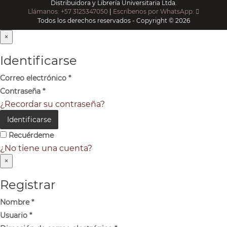
Distribuidora y Librería Universitaria Ltda.
Llámanos: +57 3125347050
|
Escríbenos por WhatsApp:
Todos los derechos reservados - Copyright © 2026
×
Identificarse
Correo electrónico
*
Contraseña
*
¿Recordar su contraseña?
Identificarse
Recuérdeme
¿No tiene una cuenta?
×
Registrar
Nombre
*
Usuario
*