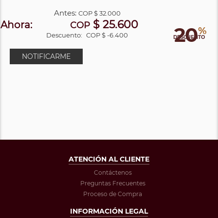
Antes:
COP
$ 32.000
$ 25.600
Ahora:
COP
20
%
Descuento:
COP $ -6.400
DESCUENTO
NOTIFICARME
ATENCIÓN AL CLIENTE
Contáctenos
Preguntas Frecuentes
Proceso de Compra
INFORMACIÓN LEGAL