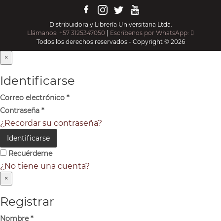
Distribuidora y Librería Universitaria Ltda.
Llámanos: +57 3125347050
|
Escríbenos por WhatsApp:
Todos los derechos reservados - Copyright © 2026
×
Identificarse
Correo electrónico
*
Contraseña
*
¿Recordar su contraseña?
Identificarse
Recuérdeme
¿No tiene una cuenta?
×
Registrar
Nombre
*