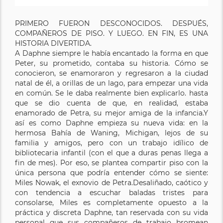
PRIMERO FUERON DESCONOCIDOS. DESPUÉS,
COMPAÑEROS DE PISO. Y LUEGO. EN FIN, ES UNA
HISTORIA DIVERTIDA.
A Daphne siempre le había encantado la forma en que
Peter, su prometido, contaba su historia. Cómo se
conocieron, se enamoraron y regresaron a la ciudad
natal de él, a orillas de un lago, para empezar una vida
en común. Se le daba realmente bien explicarlo. hasta
que se dio cuenta de que, en realidad, estaba
enamorado de Petra, su mejor amiga de la infancia.Y
así es como Daphne empieza su nueva vida: en la
hermosa Bahía de Waning, Michigan, lejos de su
familia y amigos, pero con un trabajo idílico de
bibliotecaria infantil (con el que a duras penas llega a
fin de mes). Por eso, se plantea compartir piso con la
única persona que podría entender cómo se siente:
Miles Nowak, el exnovio de Petra.Desaliñado, caótico y
con tendencia a escuchar baladas tristes para
consolarse, Miles es completamente opuesto a la
práctica y discreta Daphne, tan reservada con su vida
personal que sus compañeros de trabajo bromean