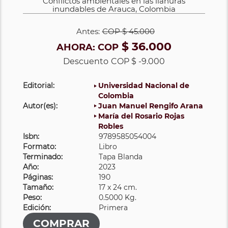
Conflictos ambientales en las llanuras
inundables de Arauca, Colombia
Antes:
COP
$ 45.000
$ 36.000
AHORA:
COP
Descuento
COP $ -9.000
Editorial:
Universidad Nacional de
Colombia
Autor(es):
Juan Manuel Rengifo Arana
María del Rosario Rojas
Robles
Isbn:
9789585054004
Formato:
Libro
Terminado:
Tapa Blanda
Año:
2023
Páginas:
190
Tamaño:
17 x 24 cm.
Peso:
0.5000 Kg.
Edición:
Primera