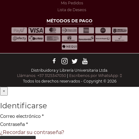
Mis Pedidos
Lista de Deseos
MÉTODOS DE PAGO
Distribuidora y Librería Universitaria Ltda.
Llámanos: +57 3125347050
|
Escríbenos por WhatsApp:
Todos los derechos reservados - Copyright © 2026
×
Identificarse
Correo electrónico
*
Contraseña
*
¿Recordar su contraseña?