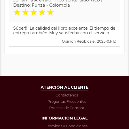
Destino: Funza - Colombia
★
★
★
★
★
Súper!!! La calidad del libro excelente. El tiempo de
entrega también. Muy satisfecha con el servicio.
Opinión Recibida el: 2025-03-12
ATENCIÓN AL CLIENTE
Contáctenos
Preguntas Frecuentes
Proceso de Compra
INFORMACIÓN LEGAL
Términos y Condiciones