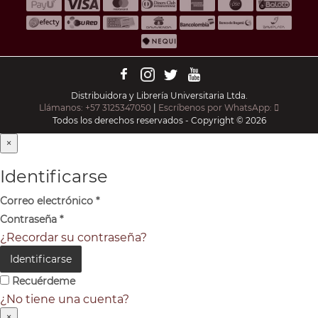
Distribuidora y Librería Universitaria Ltda.
Llámanos: +57 3125347050
|
Escríbenos por WhatsApp:
Todos los derechos reservados - Copyright © 2026
×
Identificarse
Correo electrónico
*
Contraseña
*
¿Recordar su contraseña?
Identificarse
Recuérdeme
¿No tiene una cuenta?
×