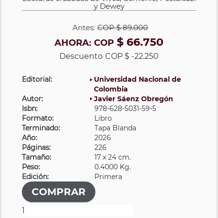
y Dewey
Antes:
COP
$ 89.000
$ 66.750
AHORA:
COP
Descuento
COP $ -22.250
Editorial:
Universidad Nacional de
Colombia
Autor:
Javier Sáenz Obregón
Isbn:
978-628-5031-59-5
Formato:
Libro
Terminado:
Tapa Blanda
Año:
2026
Páginas:
226
Tamaño:
17 x 24 cm.
Peso:
0.4000 Kg.
Edición:
Primera