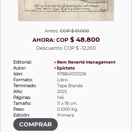
Antes:
COP
$ 61.000
$ 48.800
AHORA:
COP
Descuento
COP $ -12.200
Editorial:
Rem Reverté Management
Autor:
Epicteto
Isbn:
9788410121218
Formato:
Libro
Terminado:
Tapa Blanda
Año:
2025
Páginas:
146
Tamaño:
11 x 18 cm.
Peso:
0.1000 Kg.
Edición:
Primera