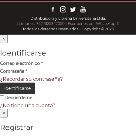
Distribuidora y Librería Universitaria Ltda.
Llámanos: +57 3125347050
|
Escríbenos por WhatsApp:
Todos los derechos reservados - Copyright © 2026
×
Identificarse
Correo electrónico
*
Contraseña
*
¿Recordar su contraseña?
Identificarse
Recuérdeme
¿No tiene una cuenta?
×
Registrar