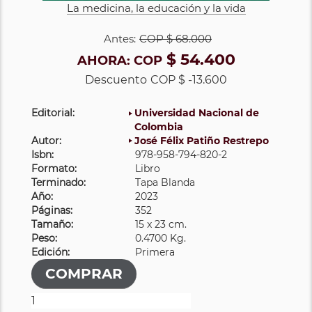
La medicina, la educación y la vida
Antes:
COP
$ 68.000
$ 54.400
AHORA:
COP
Descuento
COP $ -13.600
Editorial:
Universidad Nacional de
Colombia
Autor:
José Félix Patiño Restrepo
Isbn:
978-958-794-820-2
Formato:
Libro
Terminado:
Tapa Blanda
Año:
2023
Páginas:
352
Tamaño:
15 x 23 cm.
Peso:
0.4700 Kg.
Edición:
Primera