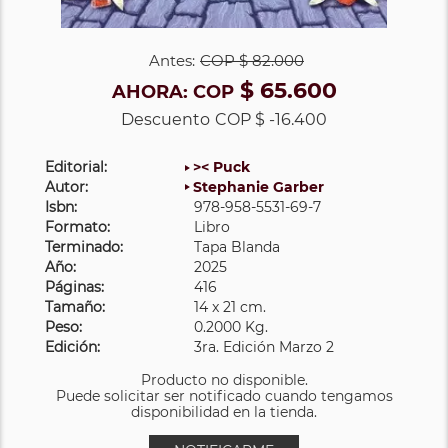
Antes:
COP
$ 82.000
$ 65.600
AHORA:
COP
Descuento
COP $ -16.400
Editorial:
>< Puck
Autor:
Stephanie Garber
Isbn:
978-958-5531-69-7
Formato:
Libro
Terminado:
Tapa Blanda
Año:
2025
Páginas:
416
Tamaño:
14 x 21 cm.
Peso:
0.2000 Kg.
Edición:
3ra. Edición Marzo 2
Producto no disponible.
Puede solicitar ser notificado cuando tengamos
disponibilidad en la tienda.