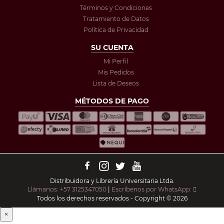
Términos y Condiciones
Tratamiento de Datos
Política de Privacidad
SU CUENTA
Mi Perfil
Mis Pedidos
Lista de Deseos
MÉTODOS DE PAGO
Distribuidora y Librería Universitaria Ltda.
Llámanos: +57 3125347050
|
Escríbenos por WhatsApp:
Todos los derechos reservados - Copyright © 2026
×