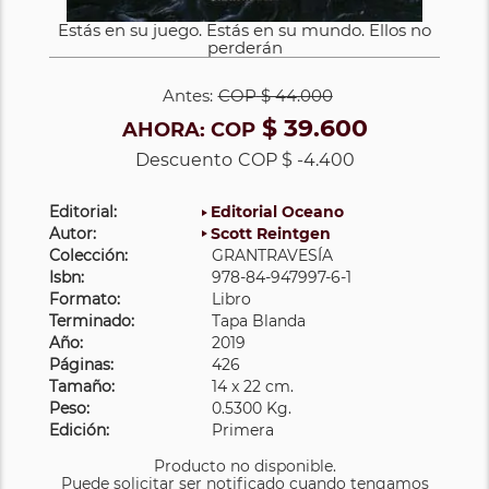
Estás en su juego. Estás en su mundo. Ellos no
perderán
Antes:
COP
$ 44.000
$ 39.600
AHORA:
COP
Descuento
COP $ -4.400
Editorial:
Editorial Oceano
Autor:
Scott Reintgen
Colección:
GRANTRAVESÍA
Isbn:
978-84-947997-6-1
Formato:
Libro
Terminado:
Tapa Blanda
Año:
2019
Páginas:
426
Tamaño:
14 x 22 cm.
Peso:
0.5300 Kg.
Edición:
Primera
Producto no disponible.
Puede solicitar ser notificado cuando tengamos