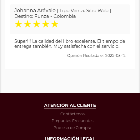
Johanna Arévalo
| Tipo Venta: Sitio Web |
Destino: Funza - Colombia
★
★
★
★
★
Súper!!! La calidad del libro excelente. El tiempo de
entrega también. Muy satisfecha con el servicio.
Opinión Recibida el: 2025-03-12
ATENCIÓN AL CLIENTE
Contáctenos
Preguntas Frecuentes
Proceso de Compra
INFORMACIÓN LEGAL