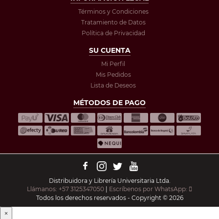
Términos y Condiciones
Tratamiento de Datos
Política de Privacidad
SU CUENTA
Mi Perfil
Mis Pedidos
Lista de Deseos
MÉTODOS DE PAGO
Distribuidora y Librería Universitaria Ltda.
Llámanos: +57 3125347050
|
Escríbenos por WhatsApp:
Todos los derechos reservados - Copyright © 2026
×