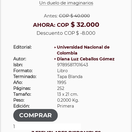
Un duelo de imaginarios
Antes:
COP
$ 40.000
$ 32.000
AHORA:
COP
Descuento
COP $ -8.000
Editorial:
Universidad Nacional de
Colombia
Autor:
Diana Luz Ceballos Gómez
Isbn:
9789581701643
Formato:
Libro
Terminado:
Tapa Blanda
Año:
1995
Páginas:
252
Tamaño:
13 x 21 cm.
Peso:
0.2000 Kg.
Edición:
Primera