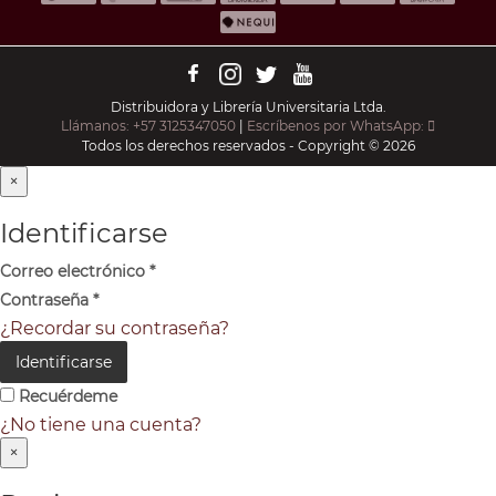
Distribuidora y Librería Universitaria Ltda.
Llámanos: +57 3125347050
|
Escríbenos por WhatsApp:
Todos los derechos reservados - Copyright © 2026
×
Identificarse
Correo electrónico
*
Contraseña
*
¿Recordar su contraseña?
Identificarse
Recuérdeme
¿No tiene una cuenta?
×