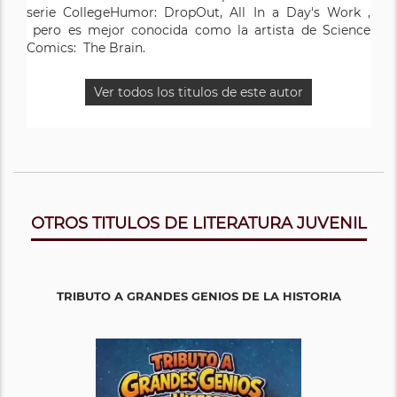
serie CollegeHumor: DropOut, All In a Day's Work ,
encantan los cerebros y todas las cosas divertidas que
pero es mejor conocida como la artista de Science
salen de ellos!
Comics: The Brain.
Ver todos los titulos de este autor
Ver todos los titulos de este autor
OTROS TITULOS DE LITERATURA JUVENIL
TRIBUTO A GRANDES GENIOS DE LA HISTORIA