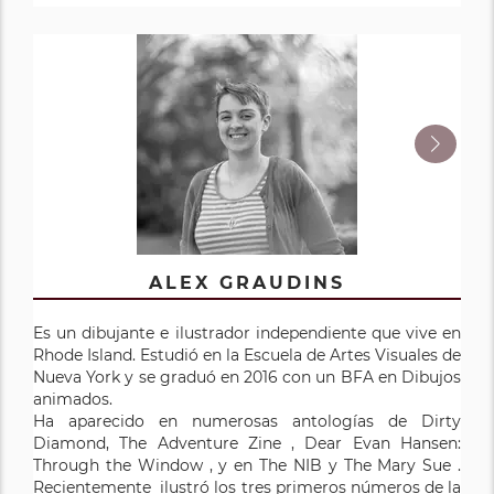
TORY WOOLLCOTT
ALEX GRAUDINS
Es un dibujante e ilustrador independiente que vive en
Es una caricaturista, escritora y educadora y defensora
Rhode Island. Estudió en la Escuela de Artes Visuales de
de la alfabetización que vive en Toronto, Canadá con su
Nueva York y se graduó en 2016 con un BFA en Dibujos
esposo y su perro, una celebridad de Internet menor,
animados.
Reginald Barkley. Su primera novela gráfica, Mirror
Ha aparecido en numerosas antologías de Dirty
Mind, fue una memoria autobiográfica sobre crecer
Diamond, The Adventure Zine , Dear Evan Hansen:
con dislexia. Desde entonces, ha escrito y dibujado
Through the Window , y en The NIB y The Mary Sue .
otros cómics autobiográficos, cuentos de hadas para
Recientemente ilustró los tres primeros números de la
niños y un drama de audio de ciencia ficción. ¡A Tory le