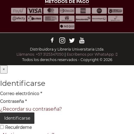
MÉTODOS DE PAGO
Distribuidora y Librería Universitaria Ltda.
Llámanos: +57 3125347050
|
Escríbenos por WhatsApp:
Todos los derechos reservados - Copyright © 2026
×
Identificarse
Correo electrónico
*
Contraseña
*
¿Recordar su contraseña?
Identificarse
Recuérdeme