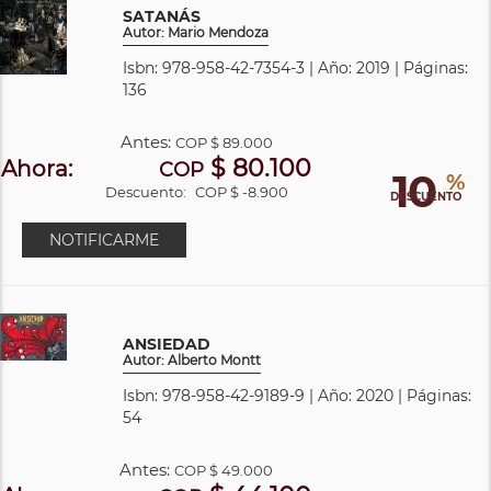
SATANÁS
Autor: Mario Mendoza
Isbn: 978-958-42-7354-3 | Año: 2019 | Páginas:
136
Antes:
COP
$ 89.000
$ 80.100
Ahora:
COP
10
%
Descuento:
COP $ -8.900
DESCUENTO
NOTIFICARME
ANSIEDAD
Autor: Alberto Montt
Isbn: 978-958-42-9189-9 | Año: 2020 | Páginas:
54
Antes:
COP
$ 49.000