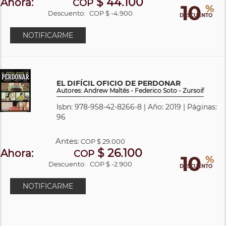
$ 44.100
Ahora:
COP
10
%
Descuento:
COP $ -4.900
DESCUENTO
NOTIFICARME
EL DIFÍCIL OFICIO DE PERDONAR
Autores: Andrew Maltés - Federico Soto - Zursoif
Isbn: 978-958-42-8266-8 | Año: 2019 | Páginas:
96
Antes:
COP
$ 29.000
$ 26.100
Ahora:
COP
10
%
Descuento:
COP $ -2.900
DESCUENTO
NOTIFICARME