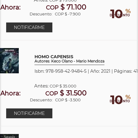
$ 71.100
Ahora:
COP
10
%
Descuento:
COP $ -7.900
DESCUENTO
NOTIFICARME
HOMO CAPENSIS
Autores: Keco Olano - Mario Mendoza
Isbn: 978-958-42-9484-5 | Año: 2021 | Páginas: 41
Antes:
COP
$ 35.000
$ 31.500
Ahora:
COP
10
%
Descuento:
COP $ -3.500
DESCUENTO
NOTIFICARME