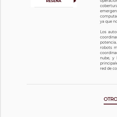
operacio
RESEÑA
cobertur
emergent
computad
ya que no
Los auto
coordina
potencia
robots m
coordina
nube, y 
principal
red de c
OTRO