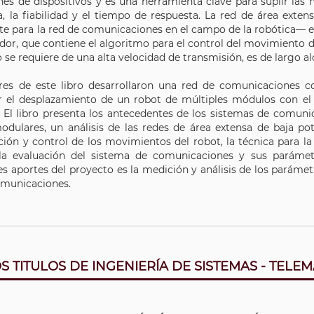
nes de dispositivos y es una herramienta clave para suplir la
a, la fiabilidad y el tiempo de respuesta. La red de área exte
e para la red de comunicaciones en el campo de la robótica— e
or, que contiene el algoritmo para el control del movimiento d
 se requiere de una alta velocidad de transmisión, es de largo 
res de este libro desarrollaron una red de comunicaciones co
r el desplazamiento de un robot de múltiples módulos con el
. El libro presenta los antecedentes de los sistemas de comunic
odulares, un análisis de las redes de área extensa de baja pot
ción y control de los movimientos del robot, la técnica para 
la evaluación del sistema de comunicaciones y sus parámetr
es aportes del proyecto es la medición y análisis de los parámet
omunicaciones.
S TITULOS DE INGENIERÍA DE SISTEMAS - TELEM