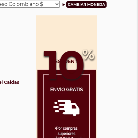
10
%
el Caldas