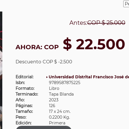
Antes:
COP
$ 25.000
$ 22.500
AHORA:
COP
Descuento
COP $ -2.500
Editorial:
Universidad Distrital Francisco José d
Isbn:
9789587875225
Formato:
Libro
Terminado:
Tapa Blanda
Año:
2023
Páginas:
126
Tamaño:
17 x 24 cm.
Peso:
0.2200 Kg.
Edición:
Primera