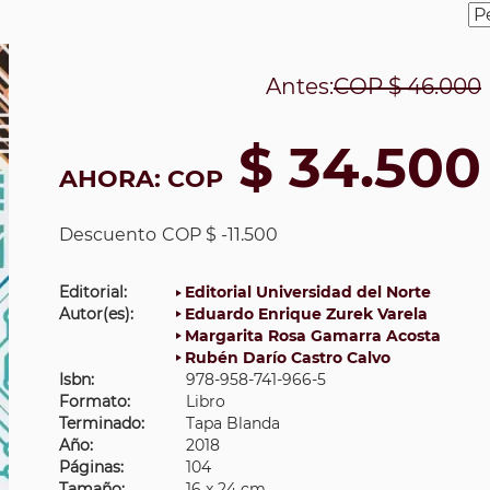
Antes:
COP
$ 46.000
$ 34.500
AHORA:
COP
Descuento
COP $ -11.500
Editorial:
Editorial Universidad del Norte
Autor(es):
Eduardo Enrique Zurek Varela
Margarita Rosa Gamarra Acosta
Rubén Darío Castro Calvo
Isbn:
978-958-741-966-5
Formato:
Libro
Terminado:
Tapa Blanda
Año:
2018
Páginas:
104
Tamaño:
16 x 24 cm.