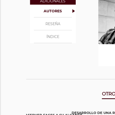
ADICIONALES
Ingen
Estu
AUTORES
s
e
proy
Univ
RESEÑA
de p
tra
ÍNDICE
Ver 
Ver 
OTRO
DESARROLLO DE UNA R