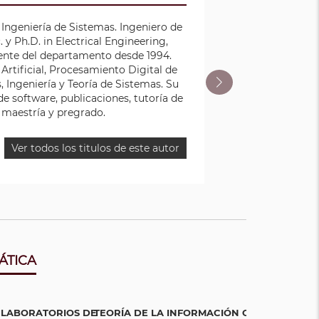
iencia en
Magíster
Ingeniería de Sistemas. Ingeniero de
ón de
cista,
 y Ph.D. in Electrical Engineering,
ongresos
jecución
cente del departamento desde 1994.
estría y
 Artificial, Procesamiento Digital de
ágenes,
 Ingeniería y Teoría de Sistemas. Su
de software, publicaciones, tutoría de
 maestría y pregrado.
Ver todos los titulos de este autor
ÁTICA
 LABORATORIOS DE
TEORÍA DE LA INFORMACIÓN CON