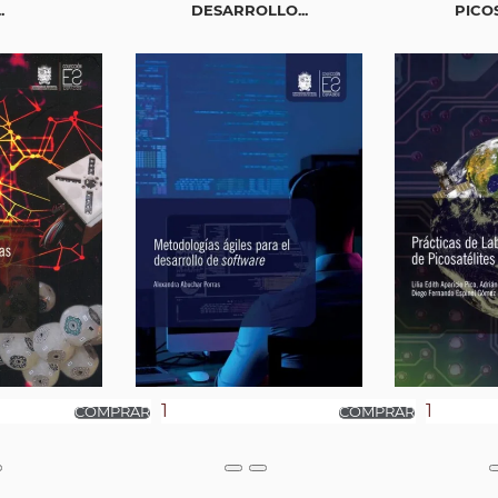
.
DESARROLLO...
PICO