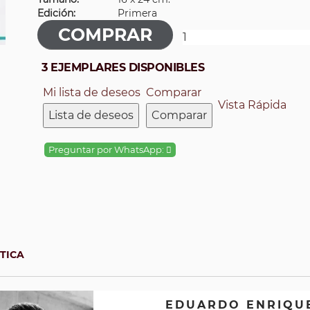
Edición:
Primera
3 EJEMPLARES DISPONIBLES
Mi lista de deseos
Comparar
Vista Rápida
Lista de deseos
Comparar
Preguntar por WhatsApp:
ÁTICA
MARGARITA ROSA GAMARRA ACOSTA
RUBÉN DARÍO CASTRO CALVO
EDUARDO ENRIQU