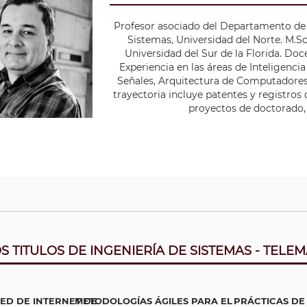
iero de sistemas, Universidad del Norte (Colombia). Posee exper
diante de Doctorado en Ingeniería de Sistemas y Computación. 
Profesor asociado del Departamento de 
istemas de información para empresas, minería de datos y gesti
n Ingeniería electrónica, ingeniera electrónica e ingeniera electri
Sistemas, Universidad del Norte. M.Sc.
ectos tecnológicos. Cuenta con publicaciones y ponencias en c
ersidad del Norte (Colombia). Ha participado en la dirección y e
Universidad del Sur de la Florida. Do
royectos de investigación, así como en la asesoría de tesis de ma
académicos nacionales.
Experiencia en las áreas de Inteligencia
bajos de grado. Áreas de experticia: Procesamiento digital de im
Señales, Arquitectura de Computadores,
Sistemas inteligentes y Aprendizaje automático.
trayectoria incluye patentes y registros 
proyectos de doctorado,
todos los titulos de este autor
todos los titulos de este autor
S TITULOS DE INGENIERÍA DE SISTEMAS - TELEM
ED DE INTERNET DE
METODOLOGÍAS ÁGILES PARA EL
PRÁCTICAS DE