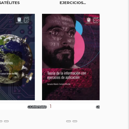
JU
SATÉLITES
EJERCICIOS...