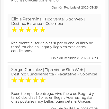
Muchas gracias por el envió!!!
Opinión Recibida el: 2025-03-29
Elidia Paternina
| Tipo Venta: Sitio Web |
Destino: Baranoa - Colombia
★
★
★
★
★
Realmente el servicio es super bueno, el libro no
tardó mucho en llegar y llegó en excelentes
condiciones
Opinión Recibida el: 2025-03-28
Sergio Gonzalez
| Tipo Venta: Sitio Web |
Destino: Cundinamarca - Facatativá - Colombia
★
★
★
★
★
Buen tiempo de entrega. Vivo fuera de Bogotá y
tardó dos días hábiles en llegar. Además regalan
unas postales muy bellas, buen detalle. Gracias.
Opinión Recibida el: 2025-03-28