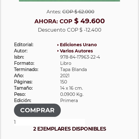
Antes:
COP
$ 62.000
$ 49.600
AHORA:
COP
Descuento
COP $ -12.400
Editorial:
Ediciones Urano
Autor:
Varios Autores
Isbn:
978-84-17963-22-4
Formato:
Libro
Terminado:
Tapa Blanda
Año:
2021
Páginas:
150
Tamaño:
14 x 16 cm.
Peso:
0.0900 Kg.
Edición:
Primera
2 EJEMPLARES DISPONIBLES