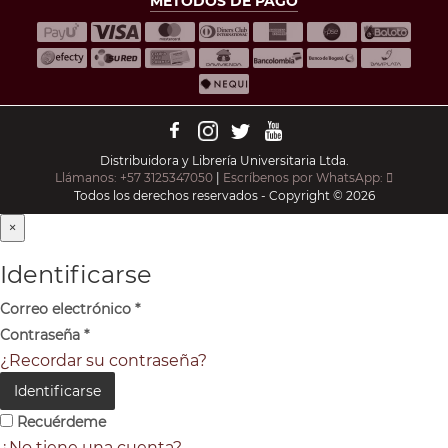
MÉTODOS DE PAGO
Distribuidora y Librería Universitaria Ltda.
Llámanos: +57 3125347050
|
Escríbenos por WhatsApp:
Todos los derechos reservados - Copyright © 2026
×
Identificarse
Correo electrónico
*
Contraseña
*
¿Recordar su contraseña?
Identificarse
Recuérdeme
¿No tiene una cuenta?