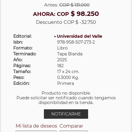
Antes:
COP
$ 131.000
$ 98.250
AHORA:
COP
Descuento
COP $ -32.750
Editorial:
Universidad del Valle
Isbn:
978-958-507-273-2
Formato:
Libro
Terminado:
Tapa Blanda
Año:
2025
Páginas:
182
Tamaño:
17 x 24 cm.
Peso:
0.3000 Kg.
Edición:
Primera
Producto no disponible.
Puede solicitar ser notificado cuando tengamos
disponibilidad en la tienda.
NOTIFICARME
Mi lista de deseos
Comparar