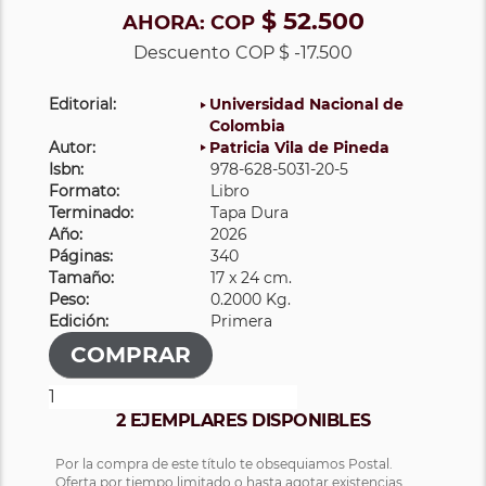
$ 52.500
AHORA:
COP
Descuento
COP $ -17.500
Editorial:
Universidad Nacional de
Colombia
Autor:
Patricia Vila de Pineda
Isbn:
978-628-5031-20-5
Formato:
Libro
Terminado:
Tapa Dura
Año:
2026
Páginas:
340
Tamaño:
17 x 24 cm.
Peso:
0.2000 Kg.
Edición:
Primera
2 EJEMPLARES DISPONIBLES
Por la compra de este título te obsequiamos Postal.
Oferta por tiempo limitado o hasta agotar existencias