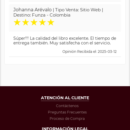
Johanna Arévalo
| Tipo Venta: Sitio Web |
Destino: Funza - Colombia
★
★
★
★
★
Súper!!! La calidad del libro excelente. El tiempo de
entrega también. Muy satisfecha con el servicio.
Opinión Recibida el: 2025-03-12
ATENCIÓN AL CLIENTE
Contáctenos
Preguntas Frecuentes
Proceso de Compra
INFORMACIÓN LEGAL