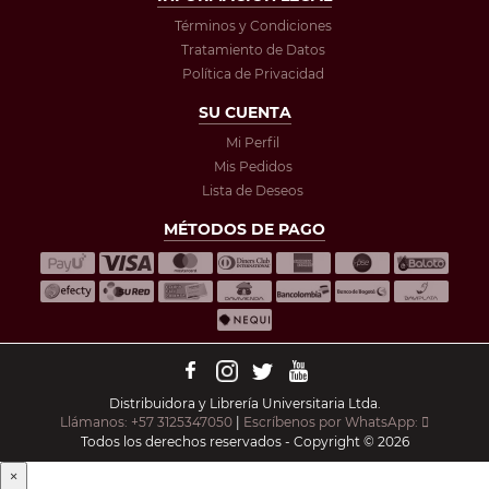
Términos y Condiciones
Tratamiento de Datos
Política de Privacidad
SU CUENTA
Mi Perfil
Mis Pedidos
Lista de Deseos
MÉTODOS DE PAGO
Distribuidora y Librería Universitaria Ltda.
Llámanos: +57 3125347050
|
Escríbenos por WhatsApp:
Todos los derechos reservados - Copyright © 2026
×