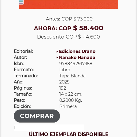
Antes:
COP
$ 73.000
$ 58.400
AHORA:
COP
Descuento
COP $ -14.600
Editorial:
Ediciones Urano
Autor:
Nanako Hanada
Isbn:
9788492917358
Formato:
Libro
Terminado:
Tapa Blanda
Año:
2025
Páginas:
192
Tamaño:
14 x 22 cm.
Peso:
0.2000 Kg.
Edición:
Primera
ÚLTIMO EJEMPLAR DISPONIBLE