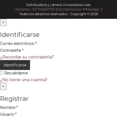
Distribuidora y Librería Universitaria Ltda.
Llámanos: +57 3125347050
|
Escríbenos por WhatsApp:
Todos los derechos reservados - Copyright © 2026
×
Identificarse
Correo electrónico
*
Contraseña
*
¿Recordar su contraseña?
Identificarse
Recuérdeme
¿No tiene una cuenta?
×
Registrar
Nombre
*
Usuario
*