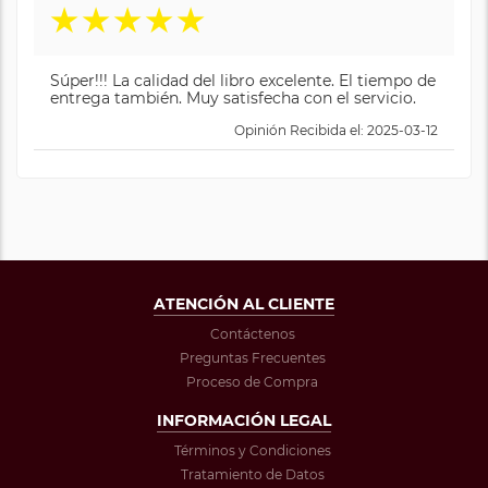
★
★
★
★
★
Súper!!! La calidad del libro excelente. El tiempo de
entrega también. Muy satisfecha con el servicio.
Opinión Recibida el: 2025-03-12
ATENCIÓN AL CLIENTE
Contáctenos
Preguntas Frecuentes
Proceso de Compra
INFORMACIÓN LEGAL
Términos y Condiciones
Tratamiento de Datos