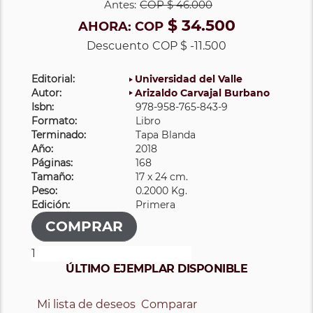
Antes:
COP
$ 46.000
$ 34.500
AHORA:
COP
Descuento
COP $ -11.500
Editorial:
Universidad del Valle
Autor:
Arizaldo Carvajal Burbano
Isbn:
978-958-765-843-9
Formato:
Libro
Terminado:
Tapa Blanda
Año:
2018
Páginas:
168
Tamaño:
17 x 24 cm.
Peso:
0.2000 Kg.
Edición:
Primera
ÚLTIMO EJEMPLAR DISPONIBLE
Mi lista de deseos
Comparar