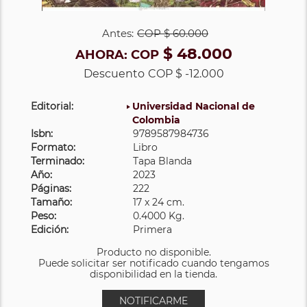
Antes:
COP
$ 60.000
$ 48.000
AHORA:
COP
Descuento
COP $ -12.000
Editorial:
Universidad Nacional de
Colombia
Isbn:
9789587984736
Formato:
Libro
Terminado:
Tapa Blanda
Año:
2023
Páginas:
222
Tamaño:
17 x 24 cm.
Peso:
0.4000 Kg.
Edición:
Primera
Producto no disponible.
Puede solicitar ser notificado cuando tengamos
disponibilidad en la tienda.
NOTIFICARME