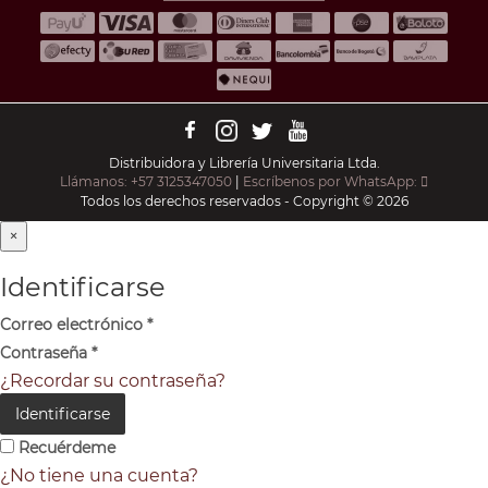
Distribuidora y Librería Universitaria Ltda.
Llámanos: +57 3125347050
|
Escríbenos por WhatsApp:
Todos los derechos reservados - Copyright © 2026
×
Identificarse
Correo electrónico
*
Contraseña
*
¿Recordar su contraseña?
Identificarse
Recuérdeme
¿No tiene una cuenta?