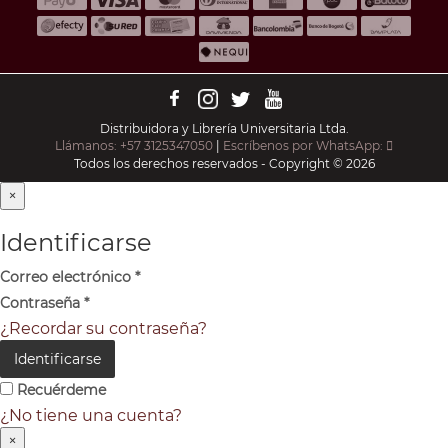
Distribuidora y Librería Universitaria Ltda.
Llámanos: +57 3125347050
|
Escríbenos por WhatsApp:
Todos los derechos reservados - Copyright © 2026
×
Identificarse
Correo electrónico
*
Contraseña
*
¿Recordar su contraseña?
Identificarse
Recuérdeme
¿No tiene una cuenta?
×