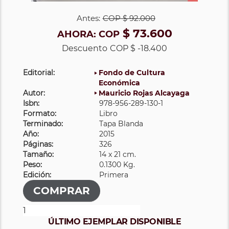
Antes:
COP
$ 92.000
$ 73.600
AHORA:
COP
Descuento
COP $ -18.400
Editorial:
Fondo de Cultura
Económica
Autor:
Mauricio Rojas Alcayaga
Isbn:
978-956-289-130-1
Formato:
Libro
Terminado:
Tapa Blanda
Año:
2015
Páginas:
326
Tamaño:
14 x 21 cm.
Peso:
0.1300 Kg.
Edición:
Primera
ÚLTIMO EJEMPLAR DISPONIBLE