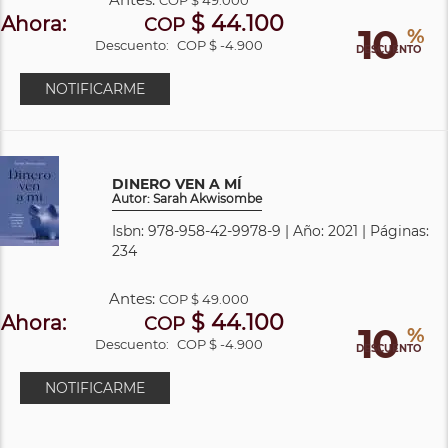
$ 44.100
Ahora:
COP
10
%
Descuento:
COP $ -4.900
DESCUENTO
NOTIFICARME
DINERO VEN A MÍ
Autor: Sarah Akwisombe
Isbn: 978-958-42-9978-9 | Año: 2021 | Páginas:
234
Antes:
COP
$ 49.000
$ 44.100
Ahora:
COP
10
%
Descuento:
COP $ -4.900
DESCUENTO
NOTIFICARME