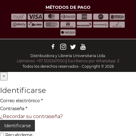
MÉTODOS DE PAGO
Distribuidora y Librería Universitaria Ltda.
Llámanos: +57 3125347050
|
Escríbenos por WhatsApp:
Todos los derechos reservados - Copyright © 2026
×
Identificarse
Correo electrónico
*
Contraseña
*
¿Recordar su contraseña?
Identificarse
Recuérdeme