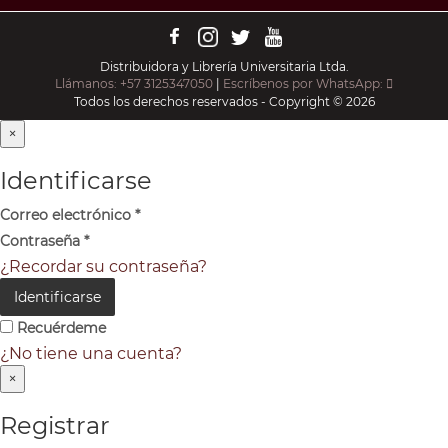
Distribuidora y Librería Universitaria Ltda.
Llámanos: +57 3125347050
|
Escríbenos por WhatsApp:
Todos los derechos reservados - Copyright © 2026
×
Identificarse
Correo electrónico
*
Contraseña
*
¿Recordar su contraseña?
Identificarse
Recuérdeme
¿No tiene una cuenta?
×
Registrar