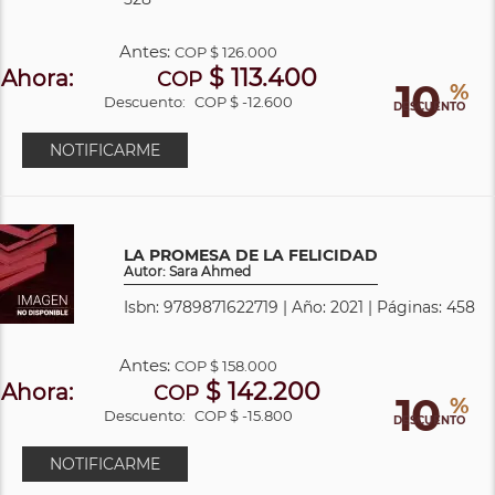
Antes:
COP
$ 126.000
$ 113.400
Ahora:
COP
10
%
Descuento:
COP $ -12.600
DESCUENTO
NOTIFICARME
LA PROMESA DE LA FELICIDAD
Autor: Sara Ahmed
Isbn: 9789871622719 | Año: 2021 | Páginas: 458
Antes:
COP
$ 158.000
$ 142.200
Ahora:
COP
10
%
Descuento:
COP $ -15.800
DESCUENTO
NOTIFICARME