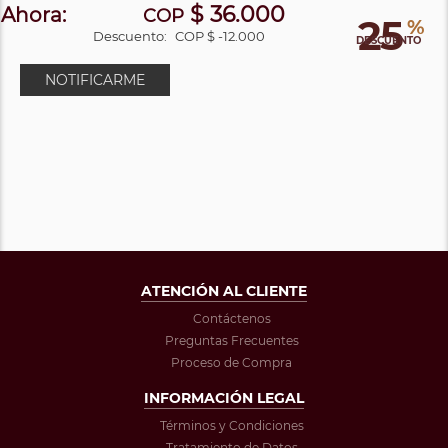
$ 36.000
Ahora:
COP
25
%
Descuento:
COP $ -12.000
DESCUENTO
NOTIFICARME
ATENCIÓN AL CLIENTE
Contáctenos
Preguntas Frecuentes
Proceso de Compra
INFORMACIÓN LEGAL
Términos y Condiciones
Tratamiento de Datos