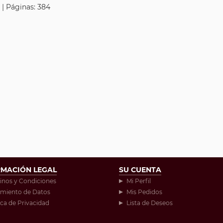
 | Páginas: 384
RMACIÓN LEGAL
SU CUENTA
inos y Condiciones
Mi Perfil
amiento de Datos
Mis Pedidos
ica de Privacidad
Lista de Deseos