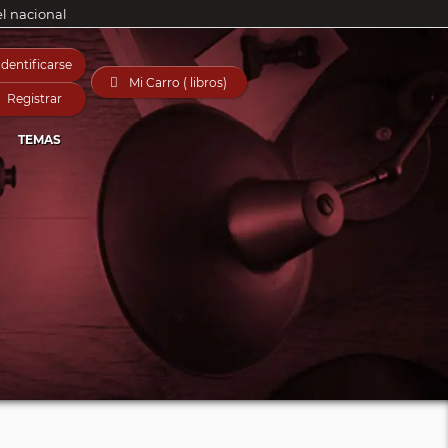
el nacional
Identificarse

Mi Carro ( libros)
Registrar
TEMAS