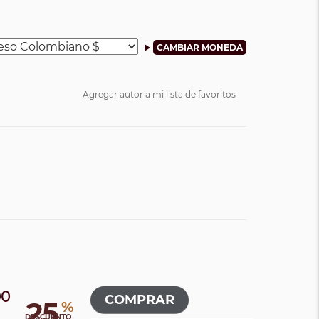
Agregar autor a mi lista de favoritos
00
25
%
0
DESCUENTO