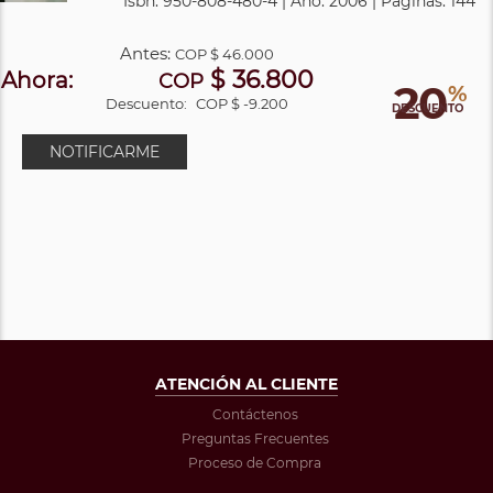
Isbn: 950-808-480-4 | Año: 2006 | Páginas: 144
Antes:
COP
$ 46.000
$ 36.800
Ahora:
COP
20
%
Descuento:
COP $ -9.200
DESCUENTO
NOTIFICARME
ATENCIÓN AL CLIENTE
Contáctenos
Preguntas Frecuentes
Proceso de Compra