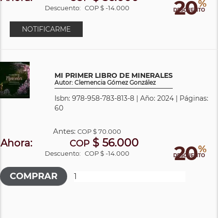
20
%
Descuento:
COP $ -14.000
DESCUENTO
NOTIFICARME
MI PRIMER LIBRO DE MINERALES
Autor: Clemencia Gómez González
Isbn: 978-958-783-813-8 | Año: 2024 | Páginas:
60
Antes:
COP
$ 70.000
$ 56.000
Ahora:
COP
20
%
Descuento:
COP $ -14.000
DESCUENTO