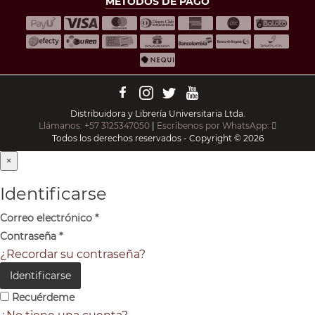
MÉTODOS DE PAGO
Distribuidora y Librería Universitaria Ltda.
Llámanos: +57 3125347050
|
Escríbenos por WhatsApp:
Todos los derechos reservados - Copyright © 2026
×
Identificarse
Correo electrónico
*
Contraseña
*
¿Recordar su contraseña?
Identificarse
Recuérdeme