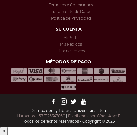
Términos y Condiciones
Tratamiento de Datos
Política de Privacidad
SU CUENTA
Mi Perfil
Mis Pedidos
Lista de Deseos
MÉTODOS DE PAGO
Distribuidora y Librería Universitaria Ltda.
Llámanos: +57 3125347050
|
Escríbenos por WhatsApp:
Todos los derechos reservados - Copyright © 2026
×