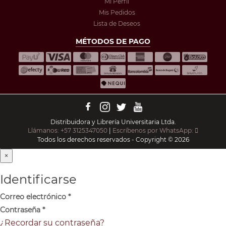
Mi Perfil
Mis Pedidos
Lista de Deseos
MÉTODOS DE PAGO
Distribuidora y Librería Universitaria Ltda.
Llámanos: +57 3125347050
|
Escríbenos por WhatsApp:
Todos los derechos reservados - Copyright © 2026
×
Identificarse
Correo electrónico
*
Contraseña
*
¿Recordar su contraseña?