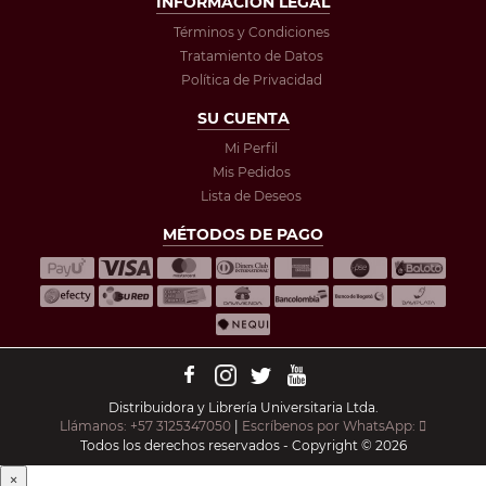
INFORMACIÓN LEGAL
Términos y Condiciones
Tratamiento de Datos
Política de Privacidad
SU CUENTA
Mi Perfil
Mis Pedidos
Lista de Deseos
MÉTODOS DE PAGO
Distribuidora y Librería Universitaria Ltda.
Llámanos: +57 3125347050
|
Escríbenos por WhatsApp:
Todos los derechos reservados - Copyright © 2026
×