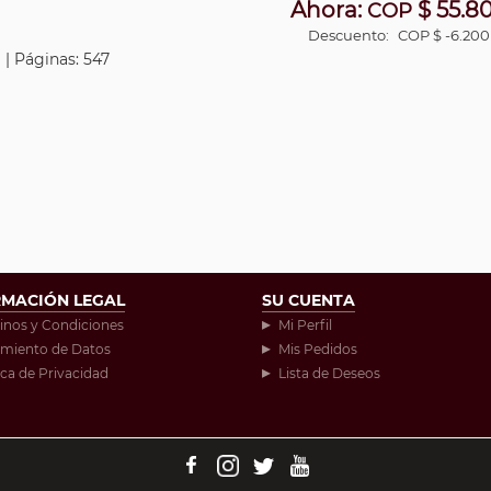
Ahora:
$ 55.8
COP
Descuento:
COP $ -6.200
 | Páginas: 547
RMACIÓN LEGAL
SU CUENTA
inos y Condiciones
Mi Perfil
amiento de Datos
Mis Pedidos
ica de Privacidad
Lista de Deseos