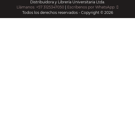
Distribuidora y Librería Universitaria Ltda.
Llámanos: +57 3125347050
|
Escríbenos por WhatsApp:
Todos los derechos reservados - Copyright © 2026