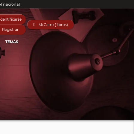
el nacional
Identificarse

Mi Carro ( libros)
Registrar
TEMAS