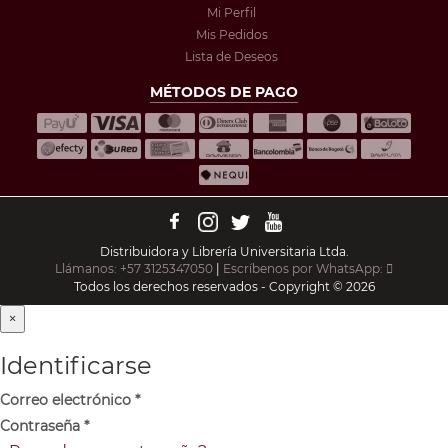
Mi Perfil
Mis Pedidos
Lista de Deseos
MÉTODOS DE PAGO
Distribuidora y Librería Universitaria Ltda.
Llámanos: +57 3125347050
|
Escríbenos por WhatsApp:
Todos los derechos reservados - Copyright © 2026
×
Identificarse
Correo electrónico
*
Contraseña
*