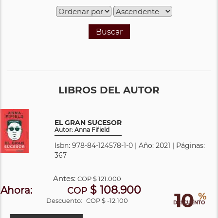
Buscar
LIBROS DEL AUTOR
EL GRAN SUCESOR
Autor: Anna Fifield
Isbn: 978-84-124578-1-0 | Año: 2021 | Páginas:
367
Antes:
COP
$ 121.000
$ 108.900
Ahora:
COP
10
%
Descuento:
COP $ -12.100
DESCUENTO