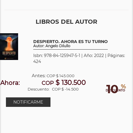
LIBROS DEL AUTOR
DESPIERTO. AHORA ES TU TURNO
Autor: Angelo Dilullo
Isbn: 978-84-125947-5-1 | Año: 2022 | Páginas:
424
Antes:
COP
$ 145.000
$ 130.500
Ahora:
COP
10
%
Descuento:
COP $ -14.500
DESCUENTO
NOTIFICARME