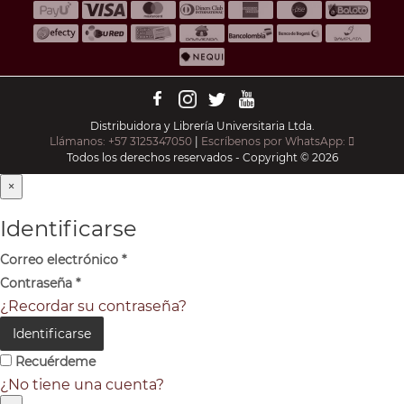
Distribuidora y Librería Universitaria Ltda.
Llámanos: +57 3125347050
|
Escríbenos por WhatsApp:
Todos los derechos reservados - Copyright © 2026
×
Identificarse
Correo electrónico
*
Contraseña
*
¿Recordar su contraseña?
Identificarse
Recuérdeme
¿No tiene una cuenta?