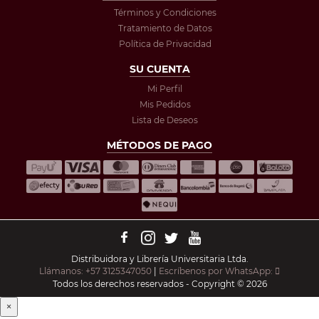
Términos y Condiciones
Tratamiento de Datos
Política de Privacidad
SU CUENTA
Mi Perfil
Mis Pedidos
Lista de Deseos
MÉTODOS DE PAGO
Distribuidora y Librería Universitaria Ltda.
Llámanos: +57 3125347050
|
Escríbenos por WhatsApp:
Todos los derechos reservados - Copyright © 2026
×