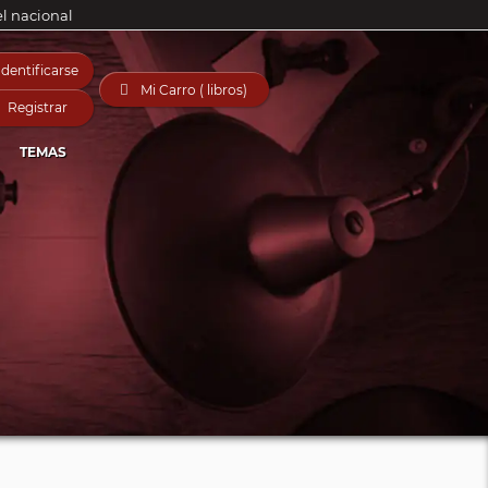
el nacional
Identificarse

Mi Carro ( libros)
Registrar
TEMAS