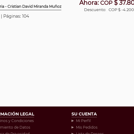
Ahora:
$ 37.8
COP
ia - Cristian David Miranda Muñoz
Descuento:
COP $ -4.200
 | Páginas: 104
RMACIÓN LEGAL
SU CUENTA
inos y Condiciones
Mi Perfil
amiento de Datos
Mis Pedidos
ica de Privacidad
Lista de Deseos