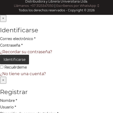
Distribuidora y Librería Universitaria Ltda.
Llámanos: +57 3125347050
|
Escríbenos por WhatsApp:
Todos los derechos reservados - Copyright © 2026
×
Identificarse
Correo electrónico
*
Contraseña
*
¿Recordar su contraseña?
Identificarse
Recuérdeme
¿No tiene una cuenta?
×
Registrar
Nombre
*
Usuario
*