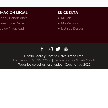
RMACIÓN LEGAL
SU CUENTA
inos y Condiciones
Mi Perfil
amiento de Datos
Mis Pedidos
ica de Privacidad
Lista de Deseos
Distribuidora y Librería Universitaria Ltda.
Llámanos: +57 3125347050
|
Escríbenos por WhatsApp:
Todos los derechos reservados - Copyright © 2026