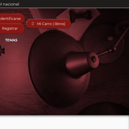
el nacional
Identificarse

Mi Carro ( libros)
Registrar
TEMAS