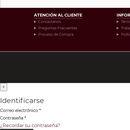
ATENCIÓN AL CLIENTE
INFO
Contáctenos
Térm
Preguntas Frecuentes
Trat
Proceso de Compra
Polít
×
Identificarse
Correo electrónico
*
Contraseña
*
¿Recordar su contraseña?